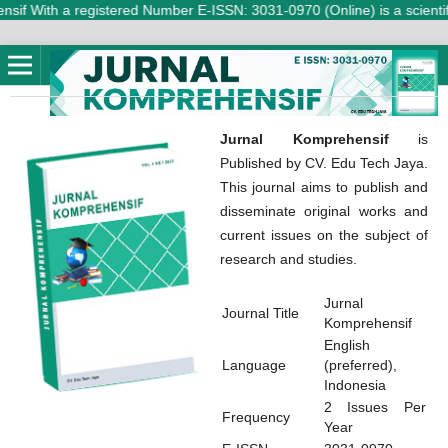
h a registered Number E-ISSN: 3031-0970 (Online) is a scientific jour
Jurnal Komprehensif
is
Published by CV. Edu Tech Jaya.
This journal aims to publish and
disseminate original works and
current issues on the subject of
research and studies.
Jurnal
Journal Title
Komprehensif
English
Language
(preferred),
Indonesia
2 Issues Per
Frequency
Year