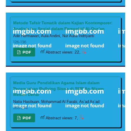
Metode Tafsir Tematik dalam Kajian Kontemporer:
Analisis Isu Sosial dalam Perspektif Al-Qur’an
Ade Hermawan, Aula Andini, Nur Aulia Indriyanti
126-136
PDF
Abstract views: 22,
Media Guru Pendidikan Agama Islam dalam
Pencegahan Bullying Siswa di SMP An-Nizam
Medan Denai
Natia Hasibuan, Mohammad Al Farabi, As’ad As’ad
263-274
PDF
Abstract views: 7,