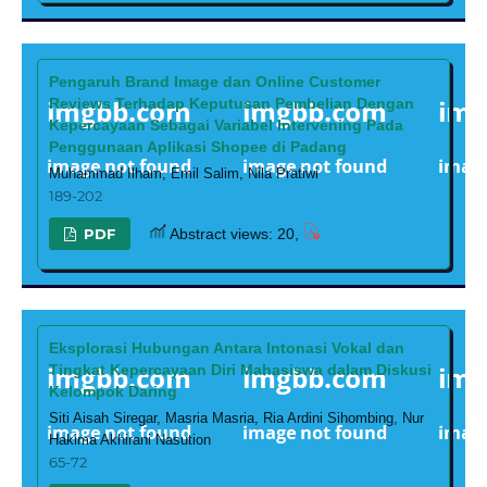
Pengaruh Brand Image dan Online Customer
Reviews Terhadap Keputusan Pembelian Dengan
Kepercayaan Sebagai Variabel Intervening Pada
Penggunaan Aplikasi Shopee di Padang
Muhammad Ilham, Emil Salim, Nila Pratiwi
189-202
PDF
Abstract views: 20,
Eksplorasi Hubungan Antara Intonasi Vokal dan
Tingkat Kepercayaan Diri Mahasiswa dalam Diskusi
Kelompok Daring
Siti Aisah Siregar, Masria Masria, Ria Ardini Sihombing, Nur
Hakima Akhirani Nasution
65-72