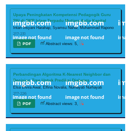
Upaya Peningkatan Kompetensi Pedagogik Guru
PAI di SMP Islam Terpadu Mutiara Aulia Kapital
Intan Insyani Harahap, Syamsu Nahar, Muhammad Rapono
217-231
PDF
Abstract views: 5,
Perbandingan Algoritma K-Nearest Neighbor dan
Decision Tree Untuk Prediksi Diabetes
Elsa Elvira Awal, Elfina Novalia, Nurhayati Nurhayati
217-226
PDF
Abstract views: 3,