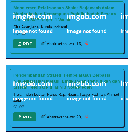
Manajemen Pelaksanaan Shalat Berjamaah dalam
Meningkatkan Kemampuan Praktik Ibadah Peserta
Didik di SMP Negeri 1 Wajak
Sita Acetylena, Kurnia Indrianti
113-125
PDF
Abstract views: 16,
Pengembangan Strategi Pembelajaran Berbasis
Nilai-Nilai Islam Melalui Lingkungan Pendidikan dan
Sistem Feedback di MIN 3 Kota Medan
Tiara Indah Lestari Pane, Raja Nazira Tasya Fadillah, Ahmad
Zaki
01-07
PDF
Abstract views: 29,