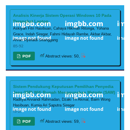
Analisis Kinerja Sistem Operasi Windows 10 Pada
Perangkat Laptop
Askiyah Fitri Hasibuan, Cahaya Hikmah Ritonga, Yohana
Grace, Indah Siregar, Fahmi Hidayah Rambe, Akbar Akbar,
Arvan Ryefaldi Sitanggang
85-92
PDF
Abstract views: 50,
Sistem Pendukung Keputusan Pemilihan Penyedia
Jasa (ISP) Wifi Rumah Menggunakan Metode (SAW)
Raditya Arviandi Rahmadan, Dzaki Tri Akmal, Baim Wong
Hasibuan, Kurnia Ari Saputra Siregar
13-21
PDF
Abstract views: 59,