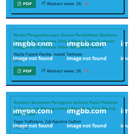
PDF
Abstract views: 26,
Model Pengembangan Sistem Pendidikan Berbasis
Output dan Outcome Untuk Mewujudkan Lulusan
Unggul di SD Swasta Islam Salsabila Medan
Nazila Fujianti Rambe, Irawati Tarihoran
08-12
PDF
Abstract views: 26,
Analisis Sentimen Pengguna Iphone Pada Platform
E-Commerce Menggunakan Algoritma Text Mining
dan TF-IDF
Tegar Yudhistyra, Zuli Agustina Gultom
170-188