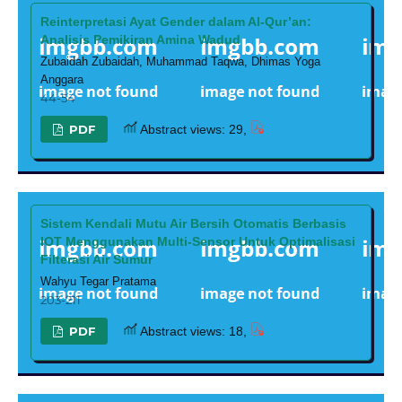
Reinterpretasi Ayat Gender dalam Al-Qur’an:
Analisis Pemikiran Amina Wadud
Zubaidah Zubaidah, Muhammad Taqwa, Dhimas Yoga
Anggara
44-54
PDF
Abstract views: 29,
Sistem Kendali Mutu Air Bersih Otomatis Berbasis
IOT Menggunakan Multi-Sensor Untuk Optimalisasi
Filterasi Air Sumur
Wahyu Tegar Pratama
203-211
PDF
Abstract views: 18,