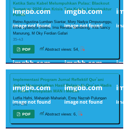
Ketika Satu Kabel Melumpuhkan Pulau: Blackout
Sumatera 2026 dan Krisis Tata Kelola Infrastruktur
Publik
Retno Agustina Lumban Siantar, Mory Nadya Ompusunggu,
Ecka Lybertyta Sitepu, Irna Renata Sembiring, Vita Nancy
Manurung, M Oky Ferdian Gafari
35-43
PDF
Abstract views: 54,
Implementasi Program Jurnal Reflektif Qur`ani
dalam Meningkatkan Hasil Belajar Al-Qur`an Hadis
di Kelas Percepatan MAN I Medan
Lutfia Hafni, Mahariah Mahariah, Enny Nazrah Pulungan
242-262
PDF
Abstract views: 6,