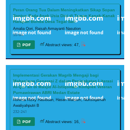
Peran Orang Tua Dalam Meningkatkan Sikap Sopan
Santun Pada Anak Usia Dini di Taman Kanak-Kanak
Harapan Bunda Desa Tegal Sari
Amalia Qori, Raisah Armayanti Nasution
55-64
PDF
Abstract views: 47,
Implementasi Gerakan Magrib Mengaji bagi
Mahasiswa Generasi Z dalam Peningkatan Literasi
Al-Qur’an di Masjid Al-Istiqomah Komplek Veteran
Purnawirawan ABRI Medan Estate
Rohima Rizky Hasibuan, Hasan Matsum, Nuristiqamah
Awaliyahputri B
232-241
PDF
Abstract views: 16,