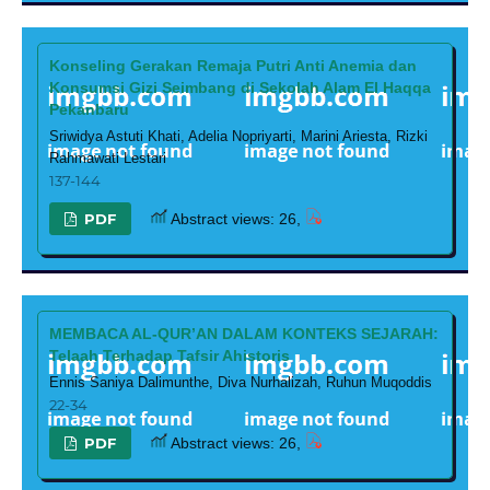
Konseling Gerakan Remaja Putri Anti Anemia dan
Konsumsi Gizi Seimbang di Sekolah Alam El Haqqa
Pekanbaru
Sriwidya Astuti Khati, Adelia Nopriyarti, Marini Ariesta, Rizki
Rahmawati Lestari
137-144
PDF
Abstract views: 26,
MEMBACA AL-QUR’AN DALAM KONTEKS SEJARAH:
Telaah Terhadap Tafsir Ahistoris
Ennis Saniya Dalimunthe, Diva Nurhalizah, Ruhun Muqoddis
22-34
PDF
Abstract views: 26,