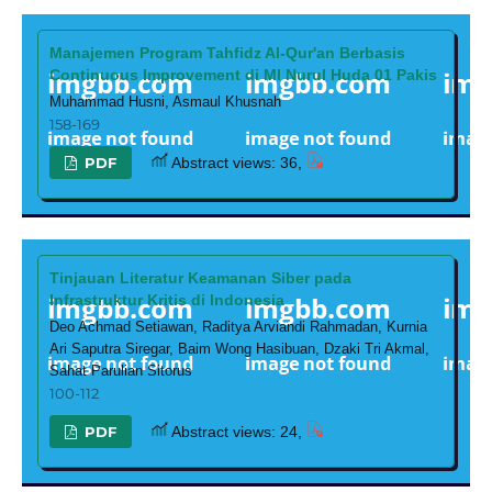
Manajemen Program Tahfidz Al-Qur'an Berbasis
Continuous Improvement di MI Nurul Huda 01 Pakis
Muhammad Husni, Asmaul Khusnah
158-169
PDF
Abstract views: 36,
Tinjauan Literatur Keamanan Siber pada
Infrastruktur Kritis di Indonesia
Deo Achmad Setiawan, Raditya Arviandi Rahmadan, Kurnia
Ari Saputra Siregar, Baim Wong Hasibuan, Dzaki Tri Akmal,
Sahat Parulian Sitorus
100-112
PDF
Abstract views: 24,