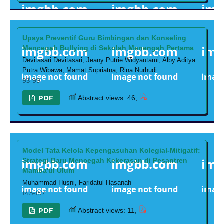
Upaya Preventif Guru Bimbingan dan Konseling
Mencegah Bullying di Sekolah Menengah Pertama
Devitasari Devitasari, Jeany Putrie Widyautami, Alby Aditya
Putra Wibawa, Mamat Supriatna, Rina Nurhudi
93-99
PDF
Abstract views: 46,
Model Tata Kelola Kepengasuhan Kolegial-Mitigatif:
Strategi Baru Mencegah Kekerasan di Pesantren
Mamba'ul Ulum
Muhammad Husni, Faridatul Hasanah
145-157
PDF
Abstract views: 11,