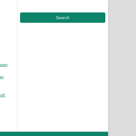
Search
awan
an
if: