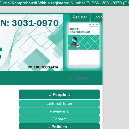
l Komprehensif With a registered Number E-ISSN: 3031-0970 (Online) is 
Register
Login
SEARCH
:: People ::
Editorial Team
Reviewers
Contact
:: Policies ::