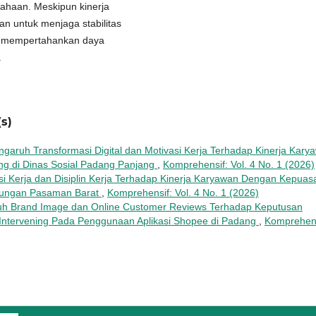
sahaan. Meskipun kinerja
an untuk menjaga stabilitas
a mempertahankan daya
.
s)
ngaruh Transformasi Digital dan Motivasi Kerja Terhadap Kinerja Kary
ng di Dinas Sosial Padang Panjang
,
Komprehensif: Vol. 4 No. 1 (2026)
i Kerja dan Disiplin Kerja Terhadap Kinerja Karyawan Dengan Kepuas
hubungan Pasaman Barat
,
Komprehensif: Vol. 4 No. 1 (2026)
h Brand Image dan Online Customer Reviews Terhadap Keputusan
Intervening Pada Penggunaan Aplikasi Shopee di Padang
,
Komprehens