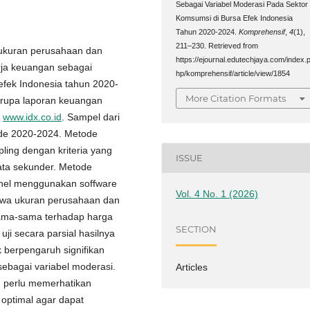
Sebagai Variabel Moderasi Pada Sektor
Komsumsi di Bursa Efek Indonesia
Tahun 2020-2024.
Komprehensif
,
4
(1),
211–230. Retrieved from
h ukuran perusahaan dan
https://ejournal.edutechjaya.com/index.
rja keuangan sebagai
hp/komprehensif/article/view/1854
efek Indonesia tahun 2020-
More Citation Formats
erupa laporan keuangan
i
www.idx.co.id
. Sampel dari
iode 2020-2024. Metode
ing dengan kriteria yang
ISSUE
data sekunder. Metode
anel menggunakan soffware
Vol. 4 No. 1 (2026)
bahwa ukuran perusahaan dan
sama-sama terhadap harga
SECTION
ji secara parsial hasilnya
 berpengaruh signifikan
ebagai variabel moderasi.
Articles
n perlu memerhatikan
optimal agar dapat