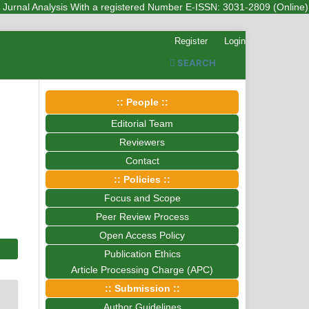
nal Analysis With a registered Number E-ISSN: 3031-2809 (Online) is a s
Register
Login
SEARCH
:: People ::
Editorial Team
Reviewers
Contact
:: Policies ::
Focus and Scope
Peer Review Process
Open Access Policy
Publication Ethics
Article Processing Charge (APC)
:: Submission ::
Author Guidelines