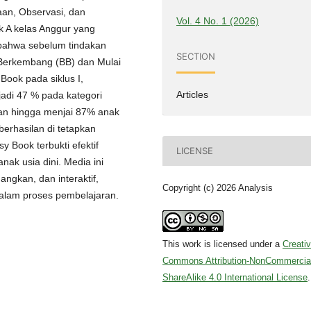
naan, Observasi, dan
Vol. 4 No. 1 (2026)
ok A kelas Anggur yang
 bahwa sebelum tindakan
SECTION
 Berkembang (BB) dan Mulai
ook pada siklus I,
Articles
di 47 % pada kategori
fikan hingga menjai 87% anak
berhasilan di tetapkan
Book terbukti efektif
LICENSE
k usia dini. Media ini
gkan, dan interaktif,
Copyright (c) 2026 Analysis
dalam proses pembelajaran.
This work is licensed under a
Creati
Commons Attribution-NonCommercia
ShareAlike 4.0 International License
.