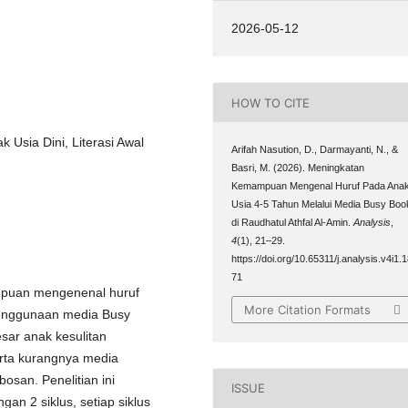
2026-05-12
HOW TO CITE
k Usia Dini, Literasi Awal
Arifah Nasution, D., Darmayanti, N., &
Basri, M. (2026). Meningkatan
Kemampuan Mengenal Huruf Pada Ana
Usia 4-5 Tahun Melalui Media Busy Boo
di Raudhatul Athfal Al-Amin.
Analysis
,
4
(1), 21–29.
https://doi.org/10.65311/j.analysis.v4i1.
71
ampuan mengenenal huruf
More Citation Formats
 penggunaan media Busy
sar anak kesulitan
rta kurangnya media
san. Penelitian ini
ISSUE
an 2 siklus, setiap siklus