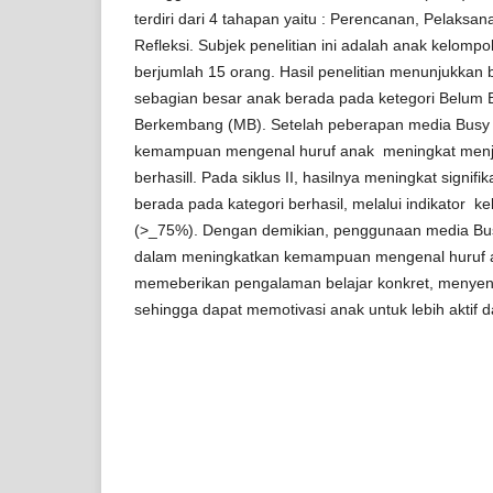
terdiri dari 4 tahapan yaitu : Perencanan, Pelaksa
Refleksi. Subjek penelitian ini adalah anak kelomp
berjumlah 15 orang. Hasil penelitian menunjukkan
sebagian besar anak berada pada ketegori Belum
Berkembang (MB). Setelah peberapan media Busy B
kemampuan mengenal huruf anak meningkat menja
berhasill. Pada siklus II, hasilnya meningkat signi
berada pada kategori berhasil, melalui indikator ke
(>_75%). Dengan demikian, penggunaan media Busy 
dalam meningkatkan kemampuan mengenal huruf ana
memeberikan pengalaman belajar konkret, menyenan
sehingga dapat memotivasi anak untuk lebih aktif 