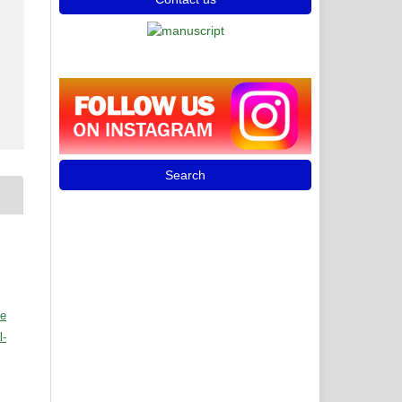
Search
ve
l-