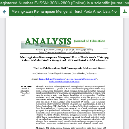
registered Number E-ISSN: 3031-2809 (Online) is a scientific journal pu
Meningkatan Kemampuan Mengenal Huruf Pada Anak Usia 4-5 Tahun Melalui Media Busy Book di Raudhatul Athfal Al-Amin