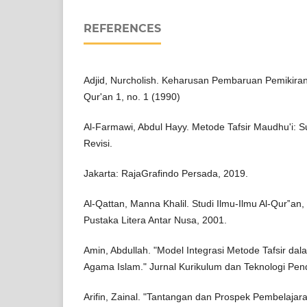
REFERENCES
Adjid, Nurcholish. Keharusan Pembaruan Pemikiran
Qur'an 1, no. 1 (1990)
Al-Farmawi, Abdul Hayy. Metode Tafsir Maudhu'i: S
Revisi.
Jakarta: RajaGrafindo Persada, 2019.
Al-Qattan, Manna Khalil. Studi Ilmu-Ilmu Al-Qur‟an,
Pustaka Litera Antar Nusa, 2001.
Amin, Abdullah. "Model Integrasi Metode Tafsir da
Agama Islam." Jurnal Kurikulum dan Teknologi Pend
Arifin, Zainal. "Tantangan dan Prospek Pembelajara