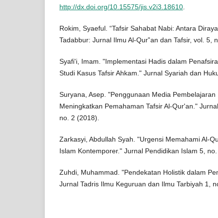
http://dx.doi.org/10.15575/jis.v2i3.18610
.
Rokim, Syaeful. “Tafsir Sahabat Nabi: Antara Diray
Tadabbur: Jurnal Ilmu Al-Qur‟an dan Tafsir, vol. 5, 
Syafi'i, Imam. "Implementasi Hadis dalam Penafsir
Studi Kasus Tafsir Ahkam." Jurnal Syariah dan Huku
Suryana, Asep. "Penggunaan Media Pembelajaran I
Meningkatkan Pemahaman Tafsir Al-Qur'an." Jurnal
no. 2 (2018).
Zarkasyi, Abdullah Syah. "Urgensi Memahami Al-Q
Islam Kontemporer." Jurnal Pendidikan Islam 5, no.
Zuhdi, Muhammad. "Pendekatan Holistik dalam Pem
Jurnal Tadris Ilmu Keguruan dan Ilmu Tarbiyah 1, n