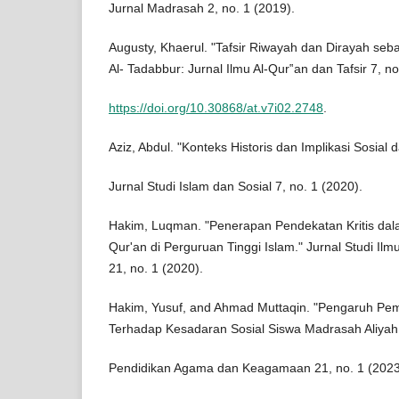
Jurnal Madrasah 2, no. 1 (2019).
Augusty, Khaerul. "Tafsir Riwayah dan Dirayah seb
Al- Tadabbur: Jurnal Ilmu Al-Qur‟an dan Tafsir 7, no
https://doi.org/10.30868/at.v7i02.2748
.
Aziz, Abdul. "Konteks Historis dan Implikasi Sosial 
Jurnal Studi Islam dan Sosial 7, no. 1 (2020).
Hakim, Luqman. "Penerapan Pendekatan Kritis dala
Qur'an di Perguruan Tinggi Islam." Jurnal Studi Ilm
21, no. 1 (2020).
Hakim, Yusuf, and Ahmad Muttaqin. "Pengaruh Pemb
Terhadap Kesadaran Sosial Siswa Madrasah Aliyah."
Pendidikan Agama dan Keagamaan 21, no. 1 (2023