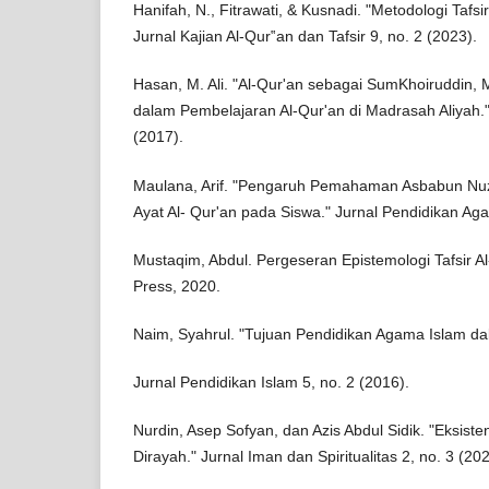
Hanifah, N., Fitrawati, & Kusnadi. "Metodologi Tafsi
Jurnal Kajian Al-Qur‟an dan Tafsir 9, no. 2 (2023).
Hasan, M. Ali. "Al-Qur'an sebagai SumKhoiruddin, M
dalam Pembelajaran Al-Qur'an di Madrasah Aliyah." 
(2017).
Maulana, Arif. "Pengaruh Pemahaman Asbabun Nuzu
Ayat Al- Qur'an pada Siswa." Jurnal Pendidikan Aga
Mustaqim, Abdul. Pergeseran Epistemologi Tafsir Al
Press, 2020.
Naim, Syahrul. "Tujuan Pendidikan Agama Islam dal
Jurnal Pendidikan Islam 5, no. 2 (2016).
Nurdin, Asep Sofyan, dan Azis Abdul Sidik. "Eksisten
Dirayah." Jurnal Iman dan Spiritualitas 2, no. 3 (202