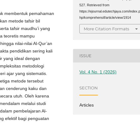
527. Retrieved from
https://ejournal.edutechjaya.com/index.
untuk membentuk pemahaman
hp/komprehensif/article/view/1914
kan metode tafsir bil
 serta tafsir maudhu’i yang
More Citation Formats
ra teoretis mampu
ingga nilai-nilai Al-Qur’an
akta pendidikan sering kali
ISSUE
ir yang ideal dengan
ompleksitas metodologi
Vol. 4 No. 1 (2026)
i ajar yang sistematis.
etiga metode tersebut
SECTION
kan cenderung kaku dan
ecara utuh. Oleh karena
a mendalam melalui studi
Articles
 dalam pembelajaran Al-
 efektif bagi penguatan