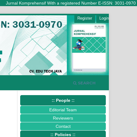
l Komprehensif With a registered Number E-ISSN: 3031-0970 (Online) is
Register
Login
SEARCH
:: People ::
Editorial Team
Reviewers
Contact
:: Policies ::