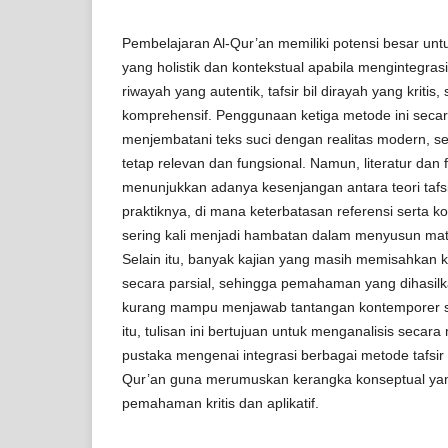
Pembelajaran Al-Qur’an memiliki potensi besar 
yang holistik dan kontekstual apabila mengintegrasi
riwayah yang autentik, tafsir bil dirayah yang kritis,
komprehensif. Penggunaan ketiga metode ini seca
menjembatani teks suci dengan realitas modern, seh
tetap relevan dan fungsional. Namun, literatur dan f
menunjukkan adanya kesenjangan antara teori tafs
praktiknya, di mana keterbatasan referensi serta k
sering kali menjadi hambatan dalam menyusun mater
Selain itu, banyak kajian yang masih memisahkan k
secara parsial, sehingga pemahaman yang dihasil
kurang mampu menjawab tantangan kontemporer s
itu, tulisan ini bertujuan untuk menganalisis secar
pustaka mengenai integrasi berbagai metode tafsir
Qur’an guna merumuskan kerangka konseptual yang
pemahaman kritis dan aplikatif.