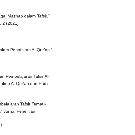
agai Mazhab dalam Tafsir."
. 2 (2021)
dalam Penafsiran Al-Qur'an."
m Pembelajaran Tafsir Al-
u-ilmu Al-Qur'an dan Hadis
elajaran Tafsir Tematik
 Jurnal Penelitian
).