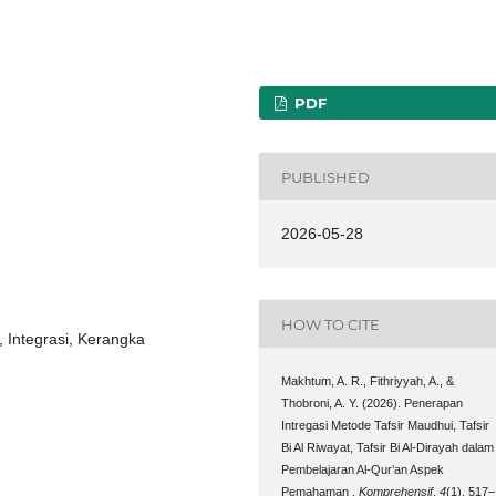
PDF
PUBLISHED
2026-05-28
HOW TO CITE
, Integrasi, Kerangka
Makhtum, A. R., Fithriyyah, A., &
Thobroni, A. Y. (2026). Penerapan
Intregasi Metode Tafsir Maudhui, Tafsir
Bi Al Riwayat, Tafsir Bi Al-Dirayah dalam
Pembelajaran Al-Qur’an Aspek
Pemahaman .
Komprehensif
,
4
(1), 517–