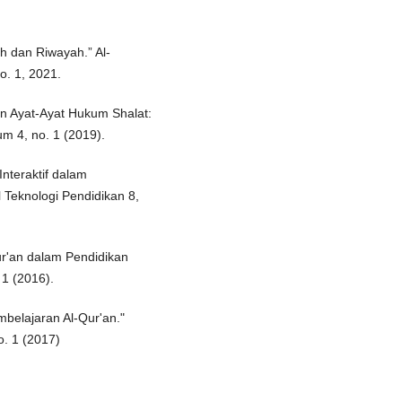
ah dan Riwayah.” Al-
no. 1, 2021.
an Ayat-Ayat Hukum Shalat:
m 4, no. 1 (2019).
nteraktif dalam
 Teknologi Pendidikan 8,
ur'an dalam Pendidikan
 1 (2016).
belajaran Al-Qur'an."
o. 1 (2017)