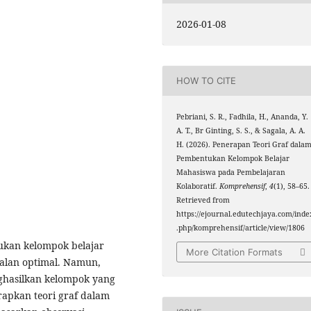
2026-01-08
HOW TO CITE
Pebriani, S. R., Fadhila, H., Ananda, Y.
A. T., Br Ginting, S. S., & Sagala, A. A.
H. (2026). Penerapan Teori Graf dala
Pembentukan Kelompok Belajar
Mahasiswa pada Pembelajaran
Kolaboratif.
Komprehensif
,
4
(1), 58–65.
Retrieved from
https://ejournal.edutechjaya.com/inde
.php/komprehensif/article/view/1806
ukan kelompok belajar
More Citation Formats
jalan optimal. Namun,
ghasilkan kelompok yang
rapkan teori graf dalam