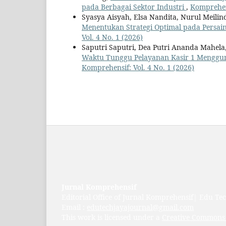
pada Berbagai Sektor Industri
,
Komprehens
Syasya Aisyah, Elsa Nandita, Nurul Meilin
Menentukan Strategi Optimal pada Persa
Vol. 4 No. 1 (2026)
Saputri Saputri, Dea Putri Ananda Mahela,
Waktu Tunggu Pelayanan Kasir 1 Menggu
Komprehensif: Vol. 4 No. 1 (2026)
Jurnal Komprehensif
Editorial Office of Jurnal Komprehensif| Edu Te
Email :
edutechjayajournal@gmail.com
This work is licensed under a
Creative Commons 