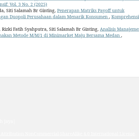
if: Vol. 3 No. 2 (2025)
da, Siti Salamah Br Ginting,
Penerapan Matriks Payoff untuk
ingan Duopoli Perusahaan dalam Menarik Konsumen
,
Komprehensi
 Rizki Fatih Syahputra, Siti Salamah Br Ginting,
Analisis Manajeme
nakan Metode M/M/1 di Minimarket Maju Bersama Medan
,
ch Jaya|
Attribution-NonCommercial-ShareAlike 4.0 International License
.