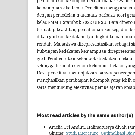
pembentukan kelompok belajar mahasiswa berd
kemampuan akademik. Penelitian menggunakan 
dengan pemodelan matematis berbasis teori gra
kelas PMM-1 Stambuk 2022 UINSU. Data diperole
terhadap keaktifan, pemahaman konsep, dan ko
dikategorikan ke dalam tiga tingkat kemampuan, 
rendah. Mahasiswa direpresentasikan sebagai s
hubungan kedekatan kemampuan direpresentasik
graf. Pembentukan kelompok dilakukan melalui i
sehingga terbentuk enam kelompok belajar yan
Hasil penelitian menunjukkan bahwa penerapan
menghasilkan pembagian kelompok yang lebih obj
serta mendukung efektivitas pembelajaran kolab
Most read articles by the same author(s)
Amelia Tri Andini, Halimatussya’diyah Pu
Ginting,
Studi Literature: Optimalisasi B