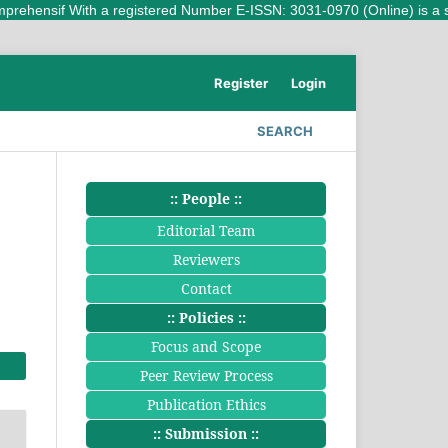
ensif With a registered Number E-ISSN: 3031-0970 (Online) is a scient
Register
Login
SEARCH
:: People ::
Editorial Team
Reviewers
Contact
:: Policies ::
Focus and Scope
Peer Review Process
Publication Ethics
:: Submission ::