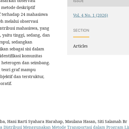
asarkan observasi
ISSUE
metode deskriptif
f terhadap 24 mahasiswa
Vol. 4 No. 1 (2026)
h melalui observasi
ntribusi mahasiswa, yang
SECTION
yaitu tinggi, sedang, dan
impul, sedangkan
Articles
an sebagai sisi dalam
dentifikasi komunitas
g heterogen dan seimbang.
 teori graf mampu
ektif dan terstruktur,
oratif.
rba, Hani Rarti Syahara Harahap, Maulana Hasan, Siti Salamah Br
iaya Distribusi Menggunakan Metode Transportasi dalam Program Li