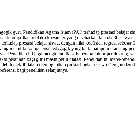
edagogik guru Pendidikan Agama Islam (PAI) terhadap prestasi belaja
. Data dikumpulkan melalui kuesioner yang disebarkan kepada 30 sisw
 terhadap prestasi belajar siswa, dengan nilai koefisien regresi sebe
I yang memiliki kompetensi pedagogik yang baik mampu merancang pembe
. Penelitian ini juga mengidentifikasi beberapa faktor pendukung, sepe
tu pelatihan bagi guru masih perlu diatasi. Penelitian ini merekomen
ebih efektif dalam meningkatkan prestasi belajar siswa.Dengan demiki
ferensi bagi penelitian selanjutnya.