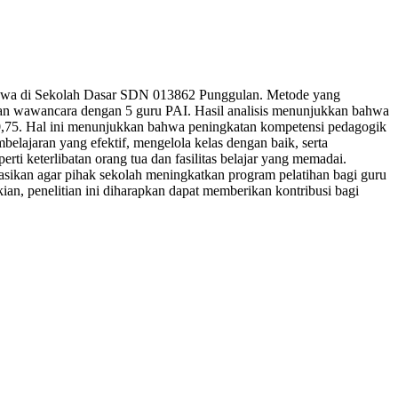
r siswa di Sekolah Dasar SDN 013862 Punggulan. Metode yang
a dan wawancara dengan 5 guru PAI. Hasil analisis menunjukkan bahwa
sar 0,75. Hal ini menunjukkan bahwa peningkatan kompetensi pedagogik
lajaran yang efektif, mengelola kelas dengan baik, serta
rti keterlibatan orang tua dan fasilitas belajar yang memadai.
dasikan agar pihak sekolah meningkatkan program pelatihan bagi guru
an, penelitian ini diharapkan dapat memberikan kontribusi bagi