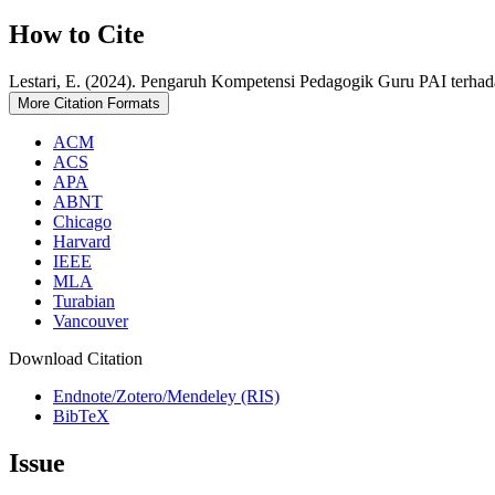
How to Cite
Lestari, E. (2024). Pengaruh Kompetensi Pedagogik Guru PAI terha
More Citation Formats
ACM
ACS
APA
ABNT
Chicago
Harvard
IEEE
MLA
Turabian
Vancouver
Download Citation
Endnote/Zotero/Mendeley (RIS)
BibTeX
Issue