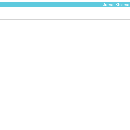
Jurnal Khidmat is a s