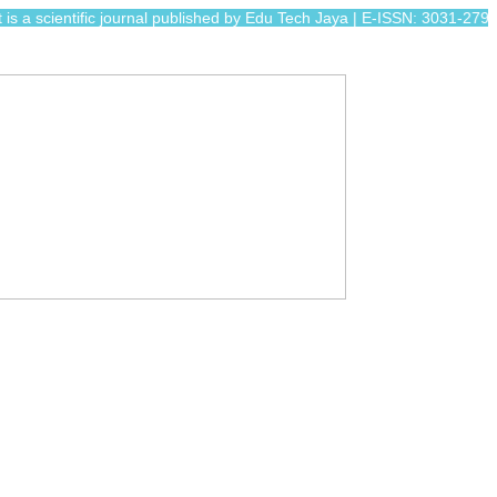
cientific journal published by Edu Tech Jaya | E-ISSN: 3031-2795 | url: