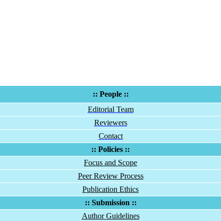
:: People ::
Editorial Team
Reviewers
Contact
:: Policies ::
Focus and Scope
Peer Review Process
Publication Ethics
:: Submission ::
Author Guidelines