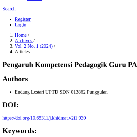
Search
Register
Login
Home
/
Archives
/
Vol. 2 No. 1 (2024)
/
Articles
Pengaruh Kompetensi Pedagogik Guru PAI 
Authors
Endang Lestari
UPTD SDN 013862 Punggulan
DOI:
https://doi.org/10.65311/j.khidmat.v2i1.939
Keywords: