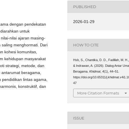
PUBLISHED
2026-01-29
ragama dengan pendekatan
g diarahkan untuk
lai-nilai ajaran masing-
HOW TO CITE
 saling menghormati. Dari
un kohesi komunitas,
lam kehidupan masyarakat
Hsb, S., Chantika, D. D., Fadillah, M. H.
roti strategi, metode, dan
& Indrawan, A. (2026). Dialog Antar Uma
Beragama.
Khidmat
,
4
(1), 44–51.
si antarumat beragama,
https://doi.org/10.65311/j.khidmat.v4i1.1
 pendidikan lintas agama,
47
rmonis, konstruktif, dan
More Citation Formats
ISSUE