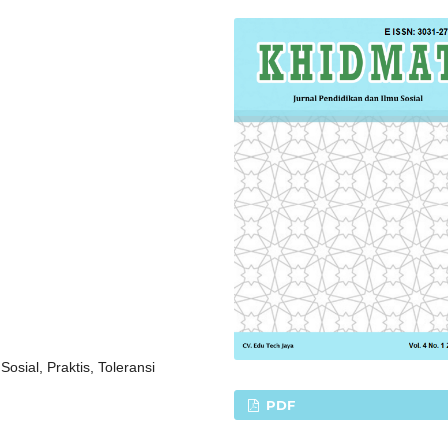
osial, Praktis, Toleransi
PDF