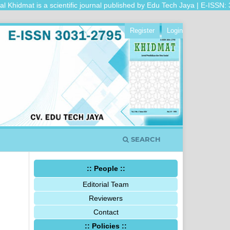
Khidmat is a scientific journal published by Edu Tech Jaya | E-ISSN: 30
Register
Login
SEARCH
:: People ::
Editorial Team
Reviewers
Contact
:: Policies ::