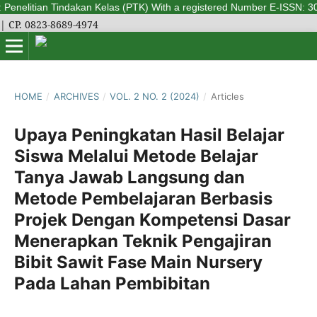
enelitian Tindakan Kelas (PTK) With a registered Number E-ISSN: 3026-00
| CP. 0823-8689-4974
HOME
/
ARCHIVES
/
VOL. 2 NO. 2 (2024)
/
Articles
Upaya Peningkatan Hasil Belajar
Siswa Melalui Metode Belajar
Tanya Jawab Langsung dan
Metode Pembelajaran Berbasis
Projek Dengan Kompetensi Dasar
Menerapkan Teknik Pengajiran
Bibit Sawit Fase Main Nursery
Pada Lahan Pembibitan