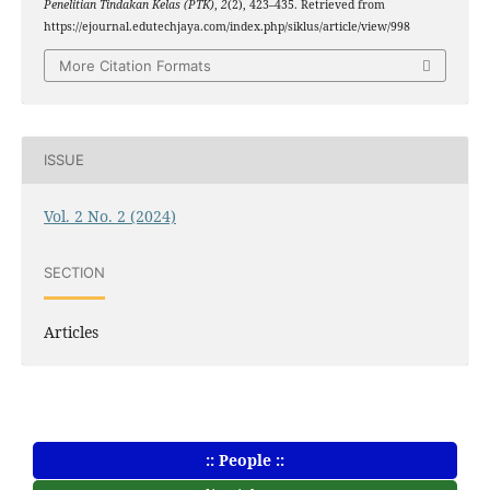
Penelitian Tindakan Kelas (PTK)
,
2
(2), 423–435. Retrieved from
https://ejournal.edutechjaya.com/index.php/siklus/article/view/998
More Citation Formats
ISSUE
Vol. 2 No. 2 (2024)
SECTION
Articles
:: People ::