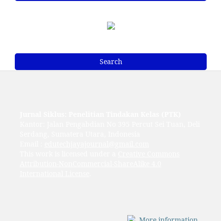
Search
Jurnal Siklus: Penelitian Tindakan Kelas (PTK)
Kantor: Jalan Pengabdian No 395 Percut Sei Tuan, Deli
Serdang, Sumatera Utara, Indonesia
Email :
edutechjayajournal@gmail.com
This work is licensed under a
Creative Commons
Attribution-NonCommercial-ShareAlike 4.0
International License
.