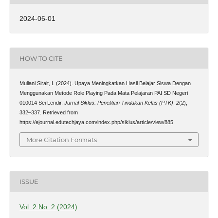
2024-06-01
HOW TO CITE
Muliani Sirait, I. (2024). Upaya Meningkatkan Hasil Belajar Siswa Dengan
Menggunakan Metode Role Playing Pada Mata Pelajaran PAI SD Negeri
010014 Sei Lendir.
Jurnal Siklus: Penelitian Tindakan Kelas (PTK)
,
2
(2),
332–337. Retrieved from
https://ejournal.edutechjaya.com/index.php/siklus/article/view/885
More Citation Formats
ISSUE
Vol. 2 No. 2 (2024)