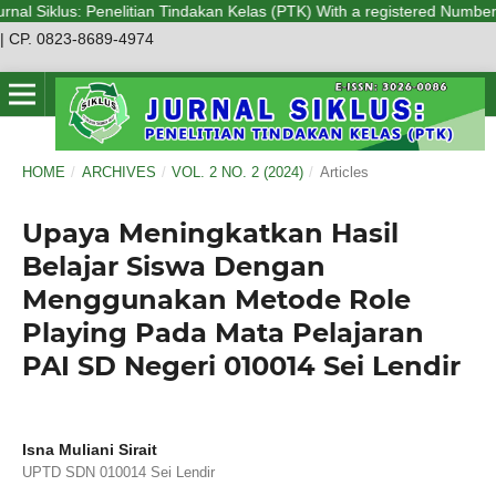
l Siklus: Penelitian Tindakan Kelas (PTK) With a registered Number E-IS
| CP. 0823-8689-4974
HOME
/
ARCHIVES
/
VOL. 2 NO. 2 (2024)
/
Articles
Upaya Meningkatkan Hasil
Belajar Siswa Dengan
Menggunakan Metode Role
Playing Pada Mata Pelajaran
PAI SD Negeri 010014 Sei Lendir
Isna Muliani Sirait
UPTD SDN 010014 Sei Lendir