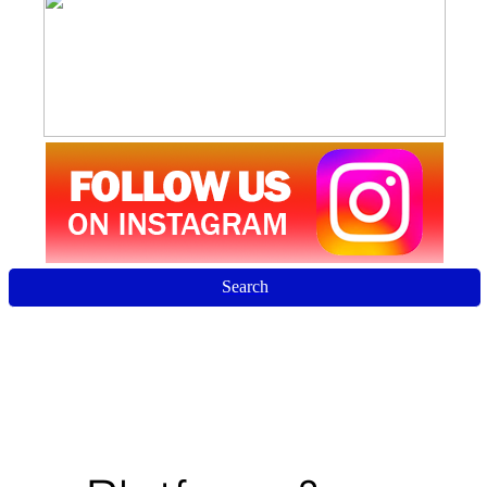
Search
Jurnal Siklus: Penelitian Tindakan Kelas (PTK)
Kantor: Jalan Pengabdian No 395 Percut Sei Tuan, Deli Serdang,
Sumatera Utara, Indonesia
Email :
edutechjayajournal@gmail.com
This work is licensed under a
Creative Commons Attribution-
NonCommercial-ShareAlike 4.0 International License
.