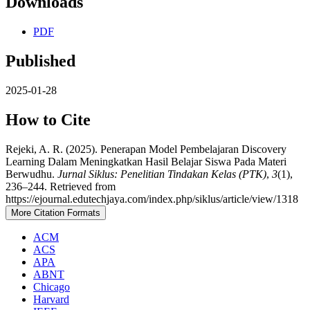
Downloads
PDF
Published
2025-01-28
How to Cite
Rejeki, A. R. (2025). Penerapan Model Pembelajaran Discovery
Learning Dalam Meningkatkan Hasil Belajar Siswa Pada Materi
Berwudhu.
Jurnal Siklus: Penelitian Tindakan Kelas (PTK)
,
3
(1),
236–244. Retrieved from
https://ejournal.edutechjaya.com/index.php/siklus/article/view/1318
More Citation Formats
ACM
ACS
APA
ABNT
Chicago
Harvard