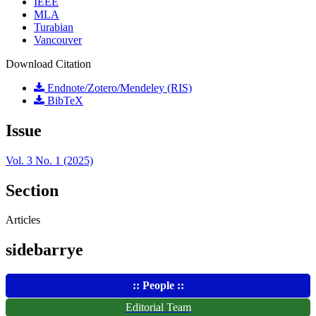
IEEE
MLA
Turabian
Vancouver
Download Citation
Endnote/Zotero/Mendeley (RIS)
BibTeX
Issue
Vol. 3 No. 1 (2025)
Section
Articles
sidebarrye
:: People ::
Editorial Team