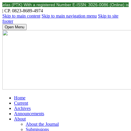
(PTK) With a registered Number E-ISSN: 3026-0086 (Online) is a scientif
| CP. 0823-8689-4974
Skip to main content
Skip to main navigation menu
Skip to site
footer
Open Menu
Home
Current
Archives
Announcements
About
About the Journal
Submissions