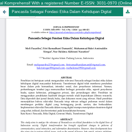
l Komprehensif With a registered Number E-ISSN: 3031-0970 (Online) is
Pancasila Sebagai Fondasi Etika Dalam Kehidupan Digital