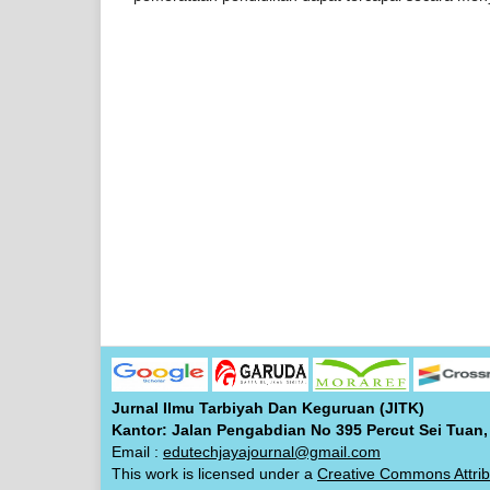
Jurnal Ilmu Tarbiyah Dan Keguruan (JITK)
Kantor: Jalan Pengabdian No 395 Percut Sei Tuan,
Email :
edutechjayajournal@gmail.com
This work is licensed under a
Creative Commons Attrib