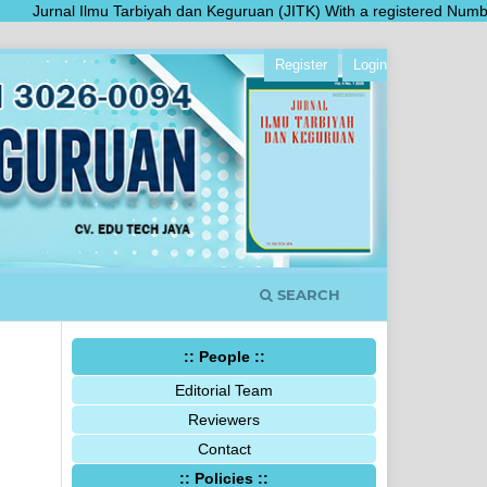
Jurnal Ilmu Tarbiyah dan Keguruan (JITK) With a registered Number E-IS
Register
Login
SEARCH
:: People ::
Editorial Team
Reviewers
Contact
:: Policies ::