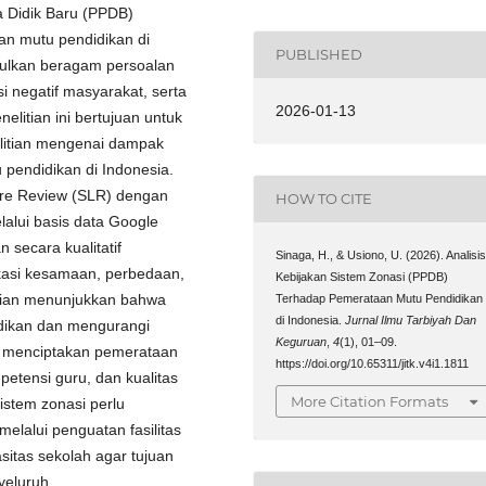
a Didik Baru (PPDB)
n mutu pendidikan di
PUBLISHED
ulkan beragam persoalan
i negatif masyarakat, serta
2026-01-13
elitian ini bertujuan untuk
elitian mengenai dampak
 pendidikan di Indonesia.
ure Review (SLR) dengan
HOW TO CITE
lalui basis data Google
 secara kualitatif
Sinaga, H., & Usiono, U. (2026). Analisi
ikasi kesamaan, perbedaan,
Kebijakan Sistem Zonasi (PPDB)
kajian menunjukkan bahwa
Terhadap Pemerataan Mutu Pendidikan
di Indonesia.
Jurnal Ilmu Tarbiyah Dan
idikan dan mengurangi
Keguruan
,
4
(1), 01–09.
lam menciptakan pemerataan
https://doi.org/10.65311/jitk.v4i1.1811
petensi guru, dan kualitas
More Citation Formats
stem zonasi perlu
elalui penguatan fasilitas
asitas sekolah agar tujuan
yeluruh.