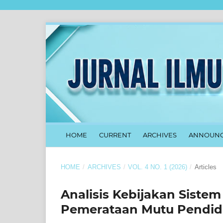
HOME
CURRENT
ARCHIVES
ANNOUNC
HOME
/
ARCHIVES
/
VOL. 4 NO. 1 (2026)
/
Articles
Analisis Kebijakan Siste
Pemerataan Mutu Pendidi