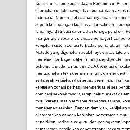
Kebijakan sistem zonasi dalam Penerimaan Pesert
diterapkan untuk mewujudkan pemerataan akses da
Indonesia. Namun, pelaksanaannya masih menimb
seperti ketimpangan kualitas antar sekolah, perseps
lemahnya distribusi sarana dan tenaga pendidik. Pen
menganalisis secara sistematis berbagai hasil pen
kebijakan sistem zonasi terhadap pemerataan mutu
Metode yang digunakan adalah Systematic Literat
menelaah berbagai artikel ilmiah yang diperoleh me
Scholar, Garuda, Sinta, dan DOAJ. Analisis dilakukan
menggunakan teknik analisis isi untuk mengidentif
serta arah kebijakan dari setiap penelitian. Hasil 
kebijakan zonasi berhasil memperluas akses pend
dominasi sekolah favorit, tetapi belum efektif da
mutu karena masih terdapat disparitas sarana, kom
manajemen sekolah. Dengan demikian, kebijakan si
diintegrasikan dengan kebijakan pemerataan mutu m
pendidikan, redistribusi guru, dan peningkatan kap
pemerataan pendidikan dapat tercapai secara men