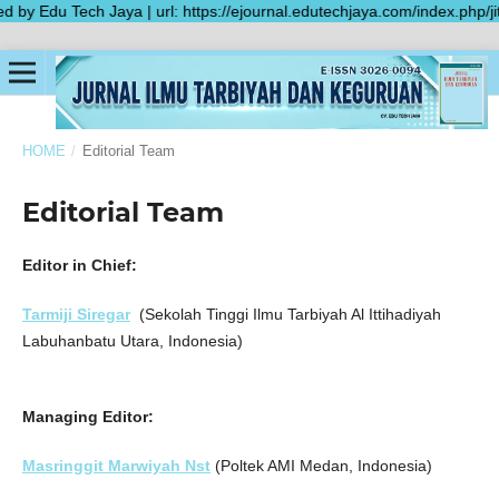
y Edu Tech Jaya | url: https://ejournal.edutechjaya.com/index.php/jitk
HOME
/
Editorial Team
Editorial Team
Editor in Chief:
Tarmiji Siregar
(Sekolah Tinggi Ilmu Tarbiyah Al Ittihadiyah
Labuhanbatu Utara, Indonesia)
Managing Editor:
Masringgit Marwiyah Nst
(Poltek AMI Medan, Indonesia)