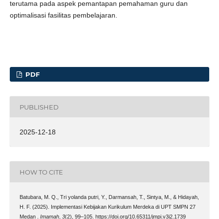
terutama pada aspek pemantapan pemahaman guru dan
optimalisasi fasilitas pembelajaran.
PDF
PUBLISHED
2025-12-18
HOW TO CITE
Batubara, M. Q., Tri yolanda putri, Y., Darmansah, T., Sintya, M., & Hidayah,
H. F. (2025). Implementasi Kebijakan Kurikulum Merdeka di UPT SMPN 27
Medan .
Imamah
,
3
(2), 99–105. https://doi.org/10.65311/jmpi.v3i2.1739