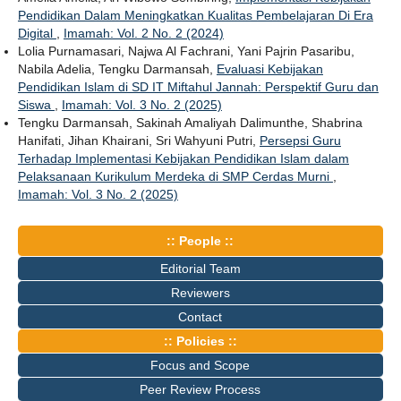
Pendidikan Dalam Meningkatkan Kualitas Pembelajaran Di Era
Digital
,
Imamah: Vol. 2 No. 2 (2024)
Lolia Purnamasari, Najwa Al Fachrani, Yani Pajrin Pasaribu,
Nabila Adelia, Tengku Darmansah,
Evaluasi Kebijakan
Pendidikan Islam di SD IT Miftahul Jannah: Perspektif Guru dan
Siswa
,
Imamah: Vol. 3 No. 2 (2025)
Tengku Darmansah, Sakinah Amaliyah Dalimunthe, Shabrina
Hanifati, Jihan Khairani, Sri Wahyuni Putri,
Persepsi Guru
Terhadap Implementasi Kebijakan Pendidikan Islam dalam
Pelaksanaan Kurikulum Merdeka di SMP Cerdas Murni
,
Imamah: Vol. 3 No. 2 (2025)
:: People ::
Editorial Team
Reviewers
Contact
:: Policies ::
Focus and Scope
Peer Review Process