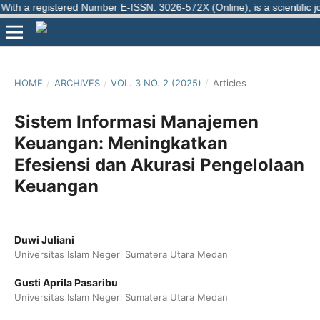
h a registered Number E-ISSN: 3026-572X (Online), is a scientific jou
HOME
/
ARCHIVES
/
VOL. 3 NO. 2 (2025)
/
Articles
Sistem Informasi Manajemen
Keuangan: Meningkatkan
Efesiensi dan Akurasi Pengelolaan
Keuangan
Duwi Juliani
Universitas Islam Negeri Sumatera Utara Medan
Gusti Aprila Pasaribu
Universitas Islam Negeri Sumatera Utara Medan