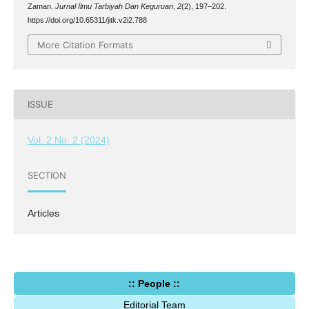
Zaman.
Jurnal Ilmu Tarbiyah Dan Keguruan
,
2
(2), 197–202.
https://doi.org/10.65311/jitk.v2i2.788
More Citation Formats
ISSUE
Vol. 2 No. 2 (2024)
SECTION
Articles
:: People ::
Editorial Team