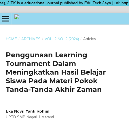
ITK is a educational journal published by Edu Tech Jaya | url: https:
HOME
/
ARCHIVES
/
VOL. 2 NO. 2 (2024)
/
Articles
Penggunaan Learning
Tournament Dalam
Meningkatkan Hasil Belajar
Siswa Pada Materi Pokok
Tanda-Tanda Akhir Zaman
Eka Novri Yanti Rohim
UPTD SMP Negeri 1 Meranti