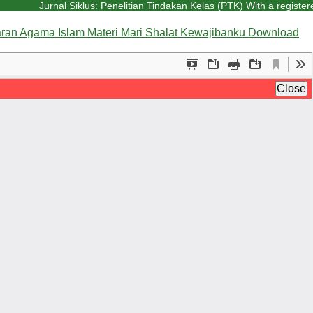
Jurnal Siklus: Penelitian Tindakan Kelas (PTK) With a registered
ran Agama Islam Materi Mari Shalat Kewajibanku
Download