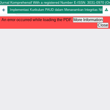
Jurnal Komprehensif With a registered Number E-ISSN: 3031-0970 (Onlin
Implementasi Kurikulum PAUD dalam Menanamkan Integritas Nilai Multikultural Pada Anak Uasia Dini