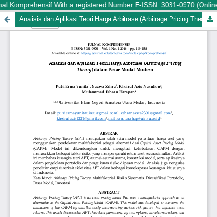
al Komprehensif With a registered Number E-ISSN: 3031-0970 (Online) i
Analisis dan Aplikasi Teori Harga Arbitrase (Arbitrage Pricing Theory) dalam Pasar Modal Modern