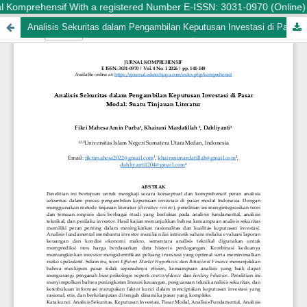
 Komprehensif With a registered Number E-ISSN: 3031-0970 (Online) is 
Analisis Sekuritas dalam Pengambilan Keputusan Investasi di Pasar Modal: Suatu Tinjauan Literatur