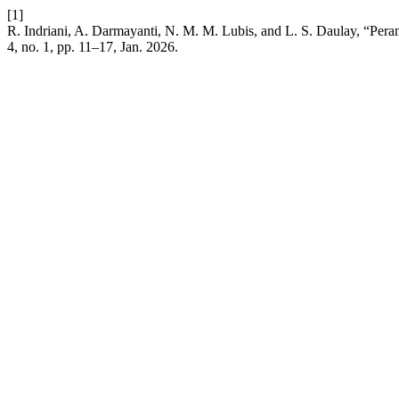
[1]
R. Indriani, A. Darmayanti, N. M. M. Lubis, and L. S. Daulay, “P
4, no. 1, pp. 11–17, Jan. 2026.