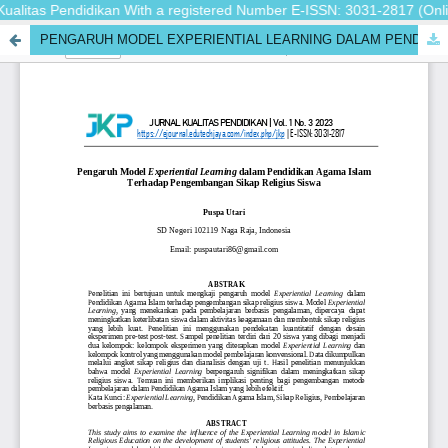
ualitas Pendidikan With a registered Number E-ISSN: 3031-2817 (Online)
PENGARUH MODEL EXPERIENTIAL LEARNING DALAM PENDIDIKAN AGAMA ISLAM TERHADAP PENGEMBANGAN SIKAP RELIGIUS SISWA