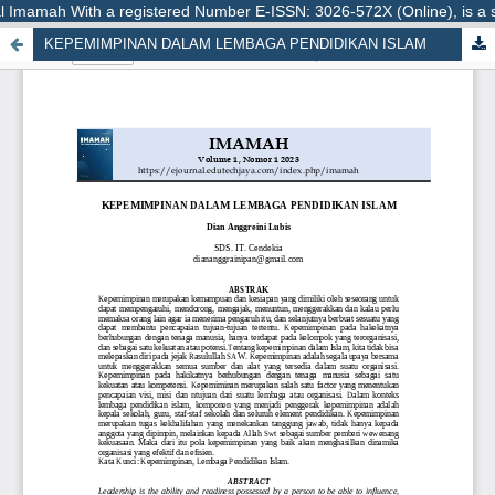
 Imamah With a registered Number E-ISSN: 3026-572X (Online), is a sci
KEPEMIMPINAN DALAM LEMBAGA PENDIDIKAN ISLAM