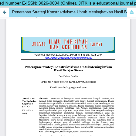
d Number E-ISSN: 3026-0094 (Online), JITK is a educational journal pub
Penerapan Strategi Konstruktivisme Untuk Meningkatkan Hasil Belajar Siswa