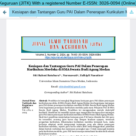
eguruan (JITK) With a registered Number E-ISSN: 3026-0094 (Online), J
Kesiapan dan Tantangan Guru PAI Dalam Penerapan Kurikulum Merdeka di SMA Swasta Budi Agung Medan