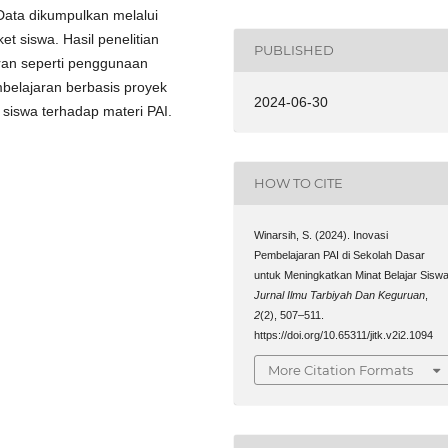
Data dikumpulkan melalui
t siswa. Hasil penelitian
PUBLISHED
an seperti penggunaan
mbelajaran berbasis proyek
2024-06-30
 siswa terhadap materi PAI.
HOW TO CITE
Winarsih, S. (2024). Inovasi
Pembelajaran PAI di Sekolah Dasar
untuk Meningkatkan Minat Belajar Siswa
Jurnal Ilmu Tarbiyah Dan Keguruan
,
2
(2), 507–511.
https://doi.org/10.65311/jitk.v2i2.1094
More Citation Formats