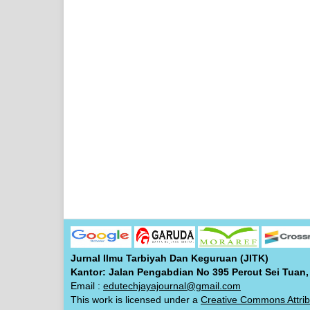
Jurnal Ilmu Tarbiyah Dan Keguruan (JITK)
Kantor: Jalan Pengabdian No 395 Percut Sei Tuan,
Email :
edutechjayajournal@gmail.com
This work is licensed under a
Creative Commons Attrib