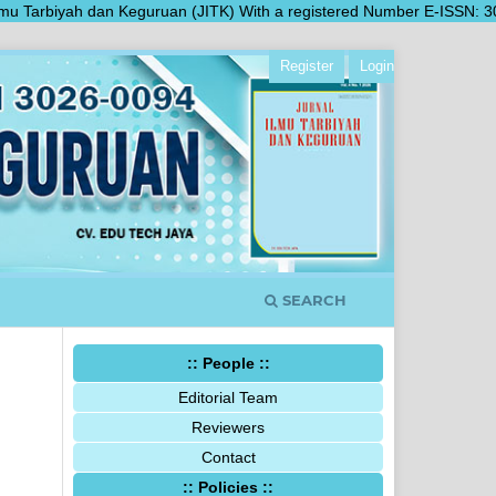
arbiyah dan Keguruan (JITK) With a registered Number E-ISSN: 3026-0094
Register
Login
SEARCH
:: People ::
Editorial Team
Reviewers
Contact
:: Policies ::