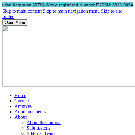
Keguruan (JITK) With a registered Number E-ISSN: 3026-0094 (Online), J
Skip to main content
Skip to main navigation menu
Skip to site
footer
Open Menu
Home
Current
Archives
Announcements
About
About the Journal
Submissions
Editorial Team