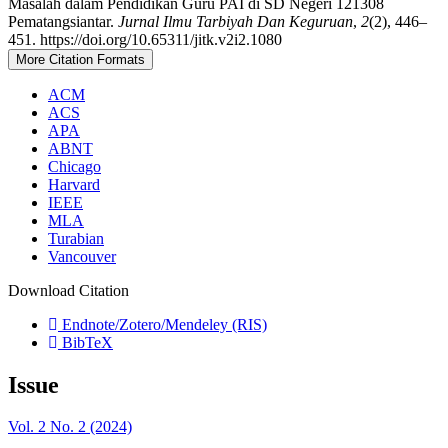
Masalah dalam Pendidikan Guru PAI di SD Negeri 121308
Pematangsiantar.
Jurnal Ilmu Tarbiyah Dan Keguruan
,
2
(2), 446–
451. https://doi.org/10.65311/jitk.v2i2.1080
More Citation Formats
ACM
ACS
APA
ABNT
Chicago
Harvard
IEEE
MLA
Turabian
Vancouver
Download Citation
Endnote/Zotero/Mendeley (RIS)
BibTeX
Issue
Vol. 2 No. 2 (2024)