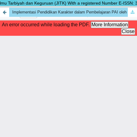
lmu Tarbiyah dan Keguruan (JITK) With a registered Number E-ISSN: 302
Implementasi Pendidikan Karakter dalam Pembelajaran PAI oleh Guru di SDN 112279 Aek Kanopan