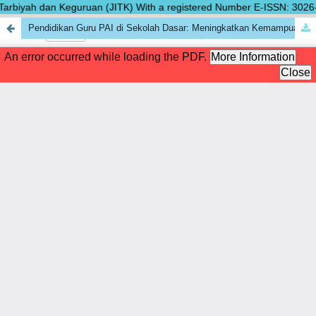
Tarbiyah dan Keguruan (JITK) With a registered Number E-ISSN: 3026-009
Pendidikan Guru PAI di Sekolah Dasar: Meningkatkan Kemampuan Menulis dan Berkomunikasi