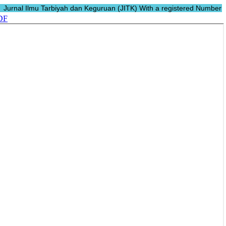
Jurnal Ilmu Tarbiyah dan Keguruan (JITK) With a registered Number E-IS
DF